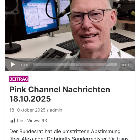
Audio-
00:00
00:00
Player
BEITRAG
Pink Channel Nachrichten
18.10.2025
18. Oktober 2025
admin
Post Views:
93
Der Bundesrat hat die umstrittene Abstimmung
über Alexander Dobrindts Sonderregister für trans