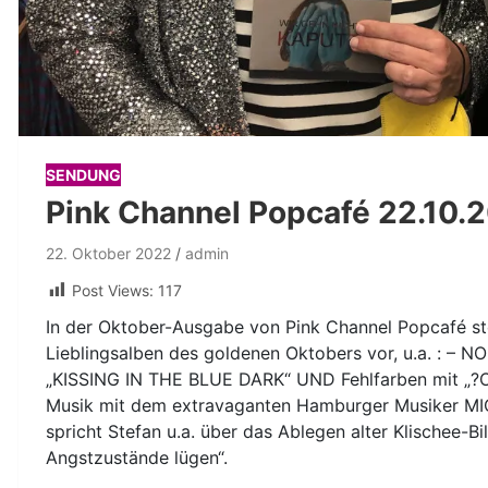
SENDUNG
Pink Channel Popcafé 22.10.
22. Oktober 2022
admin
Post Views:
117
In der Oktober-Ausgabe von Pink Channel Popcafé stel
Lieblingsalben des goldenen Oktobers vor, u.a. : – 
„KISSING IN THE BLUE DARK“ UND Fehlfarben mit „?O?
Musik mit dem extravaganten Hamburger Musiker M
spricht Stefan u.a. über das Ablegen alter Klischee-B
Angstzustände lügen“.