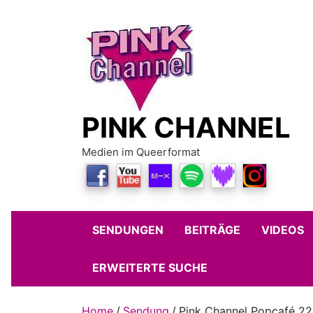
Skip
to
content
PINK CHANNEL
Medien im Queerformat
SENDUNGEN
BEITRÄGE
VIDEOS
ERWEITERTE SUCHE
Home
Sendung
Pink Channel Popcafé 22