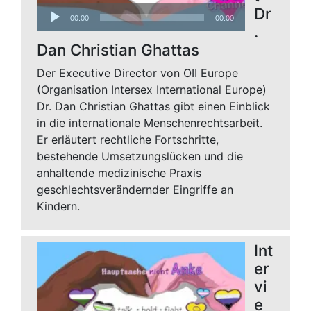
Audio-
Dr
00:00
00:00
Player
.
Dan Christian Ghattas
Der Executive Director von OII Europe
(Organisation Intersex International Europe)
Dr. Dan Christian Ghattas gibt einen Einblick
in die internationale Menschenrechtsarbeit.
Er erläutert rechtliche Fortschritte,
bestehende Umsetzungslücken und die
anhaltende medizinische Praxis
geschlechtsverändernder Eingriffe an
Kindern.
Int
er
vi
e