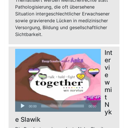
Thematisiert werden Menschenrechte statt
Pathologisierung, die oft übersehene
Situation intergeschlechtlicher Erwachsener
sowie gravierende Lücken in medizinischer
Versorgung, Bildung und gesellschaftlicher
Sichtbarkeit.
Int
er
vi
e
w
mi
t
Audio-
N
00:00
00:00
Player
yk
e Slawik