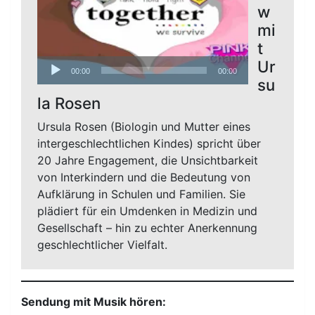
w
mi
t
Audio-
Ur
00:00
00:00
Player
su
la Rosen
Ursula Rosen (Biologin und Mutter eines
intergeschlechtlichen Kindes) spricht über
20 Jahre Engagement, die Unsichtbarkeit
von Interkindern und die Bedeutung von
Aufklärung in Schulen und Familien. Sie
plädiert für ein Umdenken in Medizin und
Gesellschaft – hin zu echter Anerkennung
geschlechtlicher Vielfalt.
Sendung mit Musik hören: