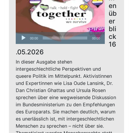
en
üb
er
bli
Audio-
ck
00:00
00:00
Player
16
.05.2026
In dieser Ausgabe stehen
intergeschlechtliche Perspektiven und
queere Politik im Mittelpunkt. Aktivistinnen
und Expertinnen wie Lisa Oude Lansink, Dr.
Dan Christian Ghattas und Ursula Rosen
sprechen über eine wegweisende Diskussion
im Bundesministerium zu den Empfehlungen
des Europarats. Sie machen deutlich, warum
es unerlässlich ist, mit intergeschlechtlichen
Menschen zu sprechen – nicht über sie.