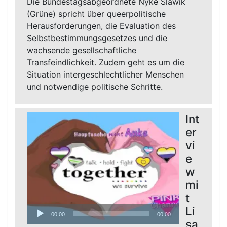
Die Bundestagsabgeordnete Nyke Slawik
(Grüne) spricht über queerpolitische
Herausforderungen, die Evaluation des
Selbstbestimmungsgesetzes und die
wachsende gesellschaftliche
Transfeindlichkeit. Zudem geht es um die
Situation intergeschlechtlicher Menschen
und notwendige politische Schritte.
Int
er
vi
e
w
mi
t
Audio-
Li
00:00
00:00
Player
sa