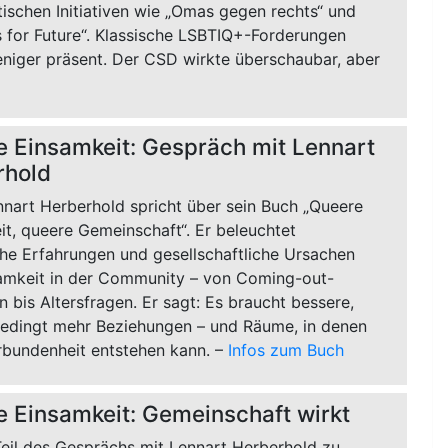
ischen Initiativen wie „Omas gegen rechts“ und
s for Future“. Klassische LSBTIQ+-Forderungen
niger präsent. Der CSD wirkte überschaubar, aber
 Einsamkeit: Gespräch mit Lennart
rhold
nnart Herberhold spricht über sein Buch „Queere
t, queere Gemeinschaft“. Er beleuchtet
che Erfahrungen und gesellschaftliche Ursachen
amkeit in der Community – von Coming-out-
 bis Altersfragen. Er sagt: Es braucht bessere,
bedingt mehr Beziehungen – und Räume, in denen
rbundenheit entstehen kann. –
Infos zum Buch
 Einsamkeit: Gemeinschaft wirkt
Teil des Gesprächs mit Lennart Herberhold zu