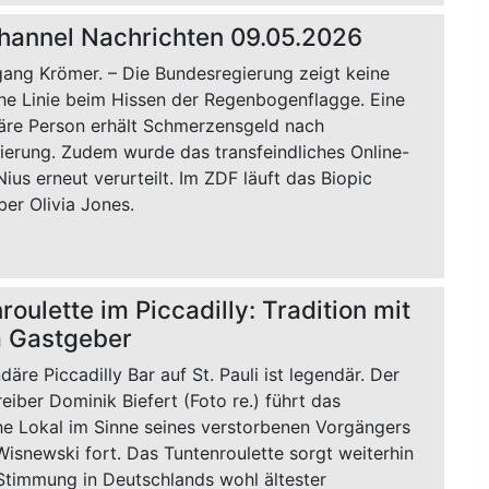
hannel Nachrichten 09.05.2026
gang Krömer. – Die Bundesregierung zeigt keine
che Linie beim Hissen der Regenbogenflagge. Eine
näre Person erhält Schmerzensgeld nach
nierung. Zudem wurde das transfeindliches Online-
us erneut verurteilt. Im ZDF läuft das Biopic
über Olivia Jones.
roulette im Piccadilly: Tradition mit
 Gastgeber
däre Piccadilly Bar auf St. Pauli ist legendär. Der
eiber Dominik Biefert (Foto re.) führt das
che Lokal im Sinne seines verstorbenen Vorgängers
isnewski fort. Das Tuntenroulette sorgt weiterhin
 Stimmung in Deutschlands wohl ältester