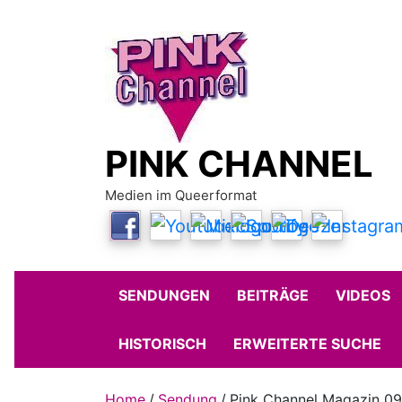
Skip
to
content
PINK CHANNEL
Medien im Queerformat
SENDUNGEN
BEITRÄGE
VIDEOS
HISTORISCH
ERWEITERTE SUCHE
Home
Sendung
Pink Channel Magazin 0