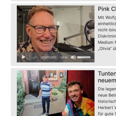
benutzen,
Pink C
um
die
Mit Wolf
Lautstärke
einheitli
zu
nicht-bi
regeln.
Diskrimi
Medium Ni
„Olivia“ 
Audio-
Pfeiltasten
00:00
00:00
Player
Hoch/Runter
benutzen,
Tunten
um
neuem
die
Lautstärke
Die legen
zu
neue Betr
regeln.
historis
Herbert W
für gute