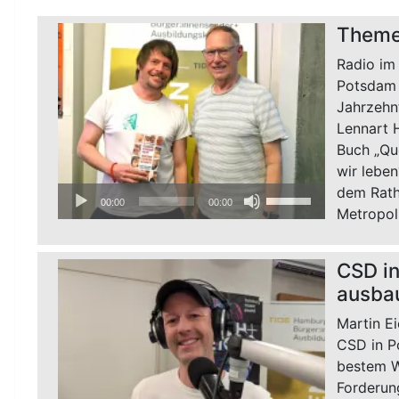
Theme
Radio im
Potsdam –
Jahrzehn
Lennart H
Buch „Qu
wir lebe
dem Rath
Audio-
Pfeiltasten
00:00
00:00
Metropol
Player
Hoch/Runter
benutzen,
um
CSD in
die
ausba
Lautstärke
zu
Martin E
regeln.
CSD in P
bestem W
Forderun