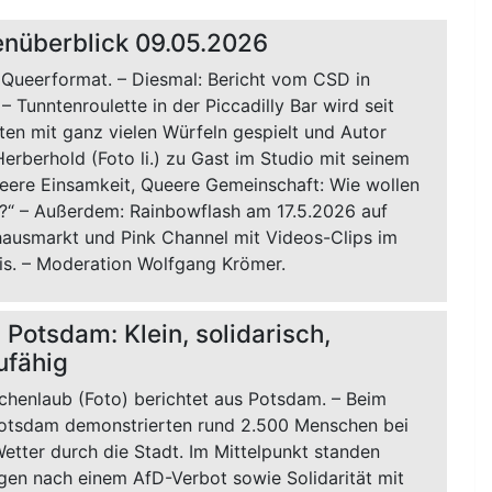
nüberblick 09.05.2026
 Queerformat. – Diesmal: Bericht vom CSD in
 Tunntenroulette in der Piccadilly Bar wird seit
ten mit ganz vielen Würfeln gespielt und Autor
erberhold (Foto li.) zu Gast im Studio mit seinem
eere Einsamkeit, Queere Gemeinschaft: Wie wollen
n?“ – Außerdem: Rainbowflash am 17.5.2026 auf
ausmarkt und Pink Channel mit Videos-Clips im
is. – Moderation Wolfgang Krömer.
 Potsdam: Klein, solidarisch,
ufähig
ichenlaub (Foto) berichtet aus Potsdam. – Beim
otsdam demonstrierten rund 2.500 Menschen bei
etter durch die Stadt. Im Mittelpunkt standen
gen nach einem AfD-Verbot sowie Solidarität mit