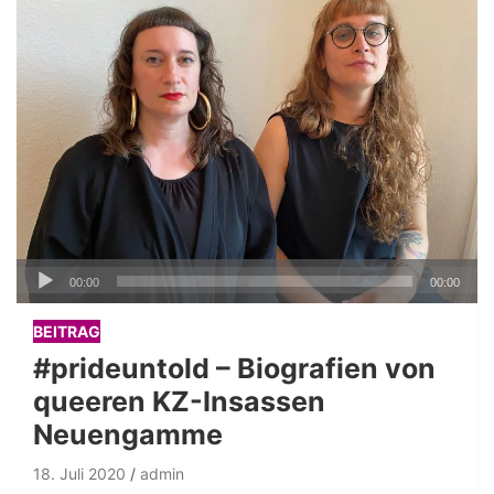
Audio-
00:00
00:00
Player
BEITRAG
#prideuntold – Biografien von
queeren KZ-Insassen
Neuengamme
18. Juli 2020
admin