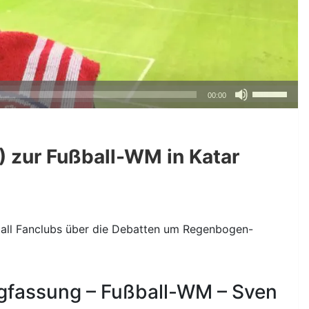
Pfeiltasten
00:00
Hoch/Runte
benutzen,
um
) zur Fußball-WM in Katar
die
Lautstärke
zu
regeln.
ball Fanclubs über die Debatten um Regenbogen-
gfassung – Fußball-WM – Sven