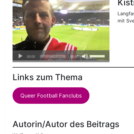
Kis
Langfa
mit Sve
Audio-
Pfeiltasten
00:00
00:00
Player
Hoch/Runter
benutzen,
Links zum Thema
um
die
Lautstärke
Queer Football Fanclubs
zu
regeln.
Autorin/Autor des Beitrags