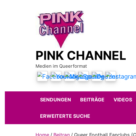
Skip
to
content
PINK CHANNEL
Medien im Queerformat
SENDUNGEN
BEITRÄGE
VIDEOS
ERWEITERTE SUCHE
Home
Beitrag
Queer Football Fanclubs (