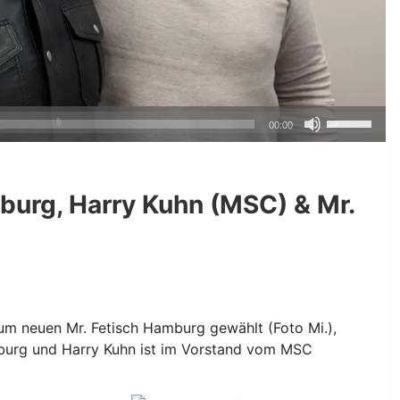
Pfeiltasten
00:00
Hoch/Runte
benutzen,
um
burg, Harry Kuhn (MSC) & Mr.
die
Lautstärke
zu
regeln.
m neuen Mr. Fetisch Hamburg gewählt (Foto Mi.),
amburg und Harry Kuhn ist im Vorstand vom MSC