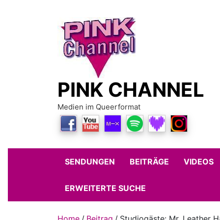
Skip
to
content
PINK CHANNEL
Medien im Queerformat
SENDUNGEN
BEITRÄGE
VIDEOS
ERWEITERTE SUCHE
Home
Beitrag
Studiogäste: Mr. Leather 