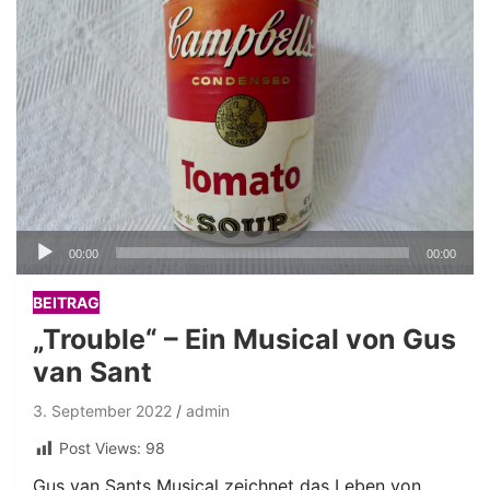
Audio-
00:00
00:00
Player
BEITRAG
„Trouble“ – Ein Musical von Gus
van Sant
3. September 2022
admin
Post Views:
98
Gus van Sants Musical zeichnet das Leben von