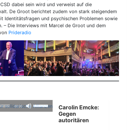
CSD dabei sein wird und verweist auf die
walt. De Groot berichtet zudem von stark steigendem
t Identitätsfragen und psychischen Problemen sowie
. – Die Interviews mit Marcel de Groot und dem
 von
Prideradio
Pfeiltasten
Carolin Emcke:
00:00
Hoch/Runter
Gegen
benutzen,
autoritären
um