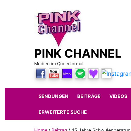
Skip
to
content
PINK CHANNEL
Medien im Queerformat
SENDUNGEN
BEITRÄGE
VIDEOS
ERWEITERTE SUCHE
Home
Beitrag
45 Jahre Schwulenberatung