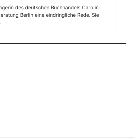
die
trägerin des deutschen Buchhandels Carolin
Lautstärke
ratung Berlin eine eindringliche Rede. Sie
zu
…
regeln.