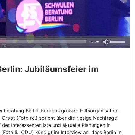
Pfeiltasten
00:00
Hoch/Runte
benutzen,
um
rlin: Jubiläumsfeier im
die
Lautstärke
zu
regeln.
enberatung Berlin, Europas größter Hilfsorganisation
Groot (Foto re.) spricht über die riesige Nachfrage
der Interessentenliste und aktuelle Planungen in
oto li., CDU) kündigt im Interview an, dass Berlin in