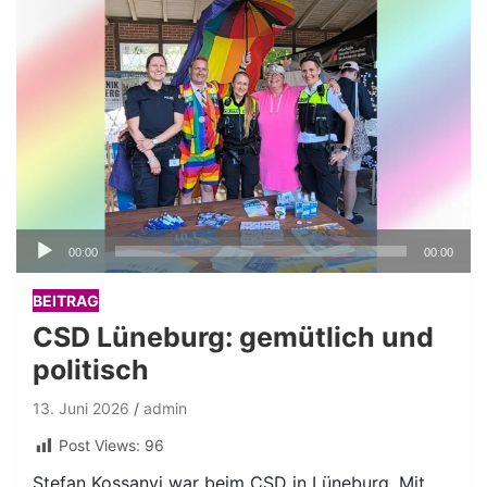
Audio-
00:00
00:00
Player
BEITRAG
CSD Lüneburg: gemütlich und
politisch
13. Juni 2026
admin
Post Views:
96
Stefan Kossanyi war beim CSD in Lüneburg. Mit