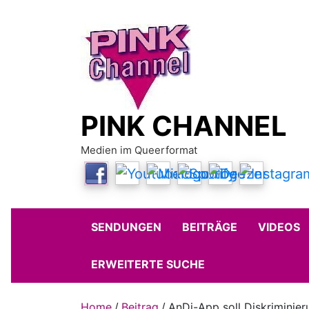
Skip
to
content
PINK CHANNEL
Medien im Queerformat
SENDUNGEN
BEITRÄGE
VIDEOS
ERWEITERTE SUCHE
Home
Beitrag
AnDi-App soll Diskriminie