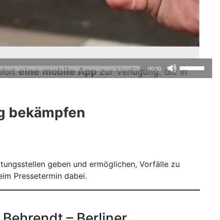
Pfeiltasten
00:00
Hoch/Runte
benutzen,
um
ng bekämpfen
die
Lautstärke
zu
regeln.
atungsstellen geben und ermöglichen, Vorfälle zu
eim Pressetermin dabei.
 Behrendt – Berliner