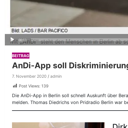
Audio-
00:00
Player
BEITRAG
AnDi-App soll Diskriminieru
7. November 2020
admin
Post Views:
139
Die AnDi-App in Berlin soll schnell Auskunft über Ber
melden. Thomas Diedrichs von Pridradio Berlin war b
Dirk