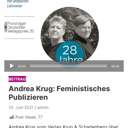
Audio-
00:00
00:00
Player
BEITRAG
Andrea Krug: Feministisches
Publizieren
19. Juni 2021
admin
Post Views:
77
Andrea Krug vom Verlag Krug & Schadenberg über