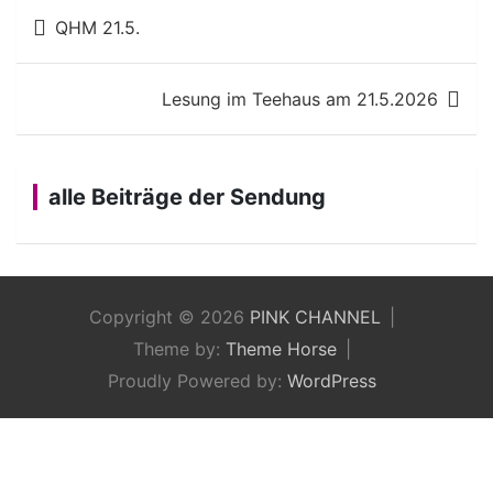
Beitragsnavigation
QHM 21.5.
Lesung im Teehaus am 21.5.2026
alle Beiträge der Sendung
Copyright © 2026
PINK CHANNEL
Theme by:
Theme Horse
Proudly Powered by:
WordPress