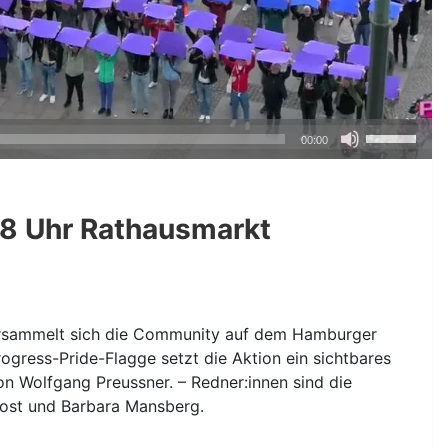
Pfeiltasten
00:00
Hoch/Runte
benutzen,
um
18 Uhr Rathausmarkt
die
Lautstärke
zu
regeln.
versammelt sich die Community auf dem Hamburger
ogress-Pride-Flagge setzt die Aktion ein sichtbares
von Wolfgang Preussner. – Redner:innen sind die
 Kost und Barbara Mansberg.