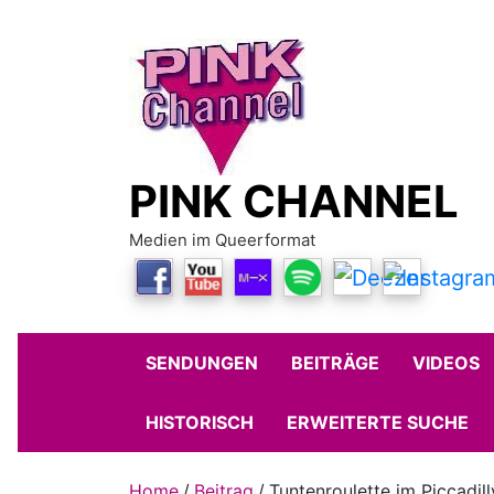
Skip
to
content
PINK CHANNEL
Medien im Queerformat
SENDUNGEN
BEITRÄGE
VIDEOS
HISTORISCH
ERWEITERTE SUCHE
Home
Beitrag
Tuntenroulette im Piccadil