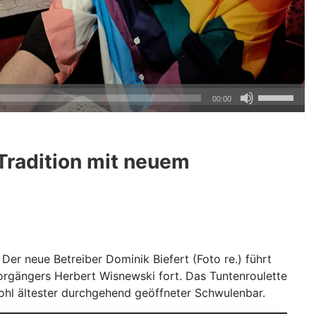
Pfeiltasten
00:00
Hoch/Runte
benutzen,
um
 Tradition mit neuem
die
Lautstärke
zu
regeln.
. Der neue Betreiber Dominik Biefert (Foto re.) führt
Vorgängers Herbert Wisnewski fort. Das Tuntenroulette
ohl ältester durchgehend geöffneter Schwulenbar.