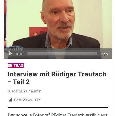
Audio-
00:00
00:00
Player
BEITRAG
Interview mit Rüdiger Trautsch
– Teil 2
8. Mai 2021
admin
Post Views:
117
Der schwule Fotograf Rüdiger Trautsch erzählt aus