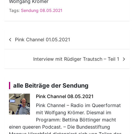
Wolfgang Krömer
Tags:
Sendung 08.05.2021
Beitragsnavigation
Pink Channel 01.05.2021
Interview mit Rüdiger Trautsch – Teil 1
alle Beiträge der Sendung
Pink Channel 08.05.2021
Pink Channel – Radio im Queerformat
mit Wolfgang Krömer. Diesmal im
Programm: Bettina Böttinger macht
einen queeren Podcast. – Die Bundesstiftung
Magnus Hirschfeld distanziert sich von Teilen des