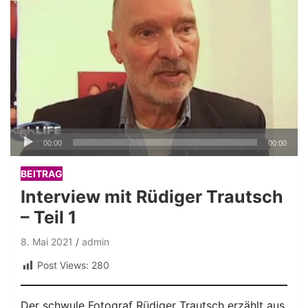
Audio-
00:00
00:00
Player
BEITRAG
Interview mit Rüdiger Trautsch
– Teil 1
8. Mai 2021
admin
Post Views:
280
Der schwule Fotograf Rüdiger Trautsch erzählt aus