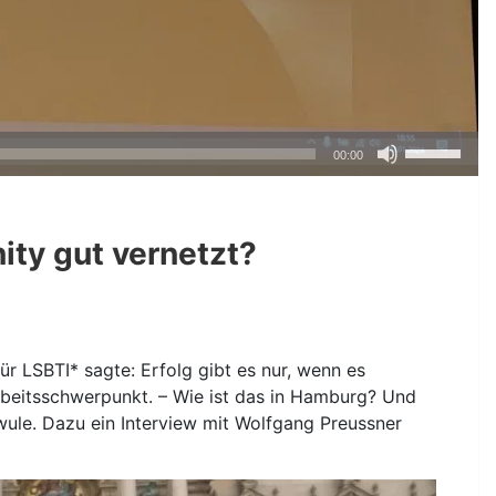
Pfeiltasten
00:00
Hoch/Runte
benutzen,
um
ity gut vernetzt?
die
Lautstärke
zu
regeln.
ür LSBTI* sagte: Erfolg gibt es nur, wenn es
 Arbeitsschwerpunkt. – Wie ist das in Hamburg? Und
ule. Dazu ein Interview mit Wolfgang Preussner