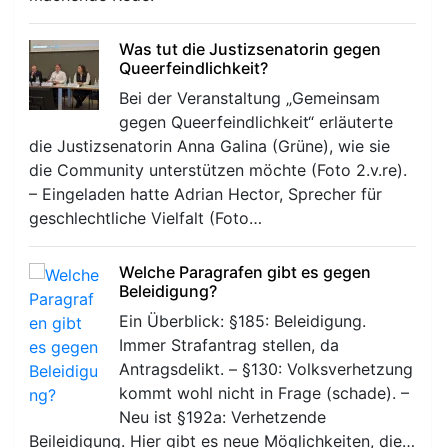
Was tut die Justizsenatorin gegen
Queerfeindlichkeit?
Bei der Veranstaltung „Gemeinsam
gegen Queerfeindlichkeit“ erläuterte
die Justizsenatorin Anna Galina (Grüne), wie sie
r
die Community unterstützen möchte (Foto 2.v.re).
– Eingeladen hatte Adrian Hector, Sprecher für
geschlechtliche Vielfalt (Foto…
Welche Paragrafen gibt es gegen
Beleidigung?
Ein Überblick: §185: Beleidigung.
Immer Strafantrag stellen, da
Antragsdelikt. – §130: Volksverhetzung
kommt wohl nicht in Frage (schade). –
Neu ist §192a: Verhetzende
Beileidigung. Hier gibt es neue Möglichkeiten, die…