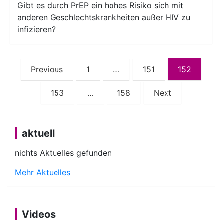
Gibt es durch PrEP ein hohes Risiko sich mit
anderen Geschlechtskrankheiten außer HIV zu
infizieren?
Seitennummerierung
Previous
1
…
151
152
der
153
…
158
Next
Beiträge
aktuell
nichts Aktuelles gefunden
Mehr Aktuelles
Videos