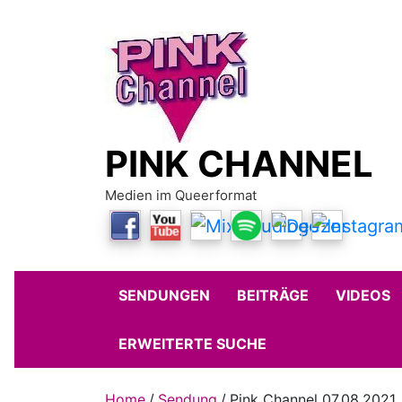
Skip
to
content
PINK CHANNEL
Medien im Queerformat
SENDUNGEN
BEITRÄGE
VIDEOS
ERWEITERTE SUCHE
Home
Sendung
Pink Channel 07.08.2021