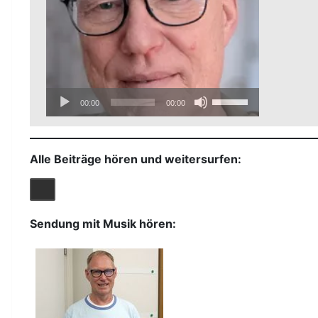
Lautstärke
zu
regeln.
Audio-
Pfeiltasten
00:00
00:00
Player
Hoch/Runter
benutzen,
um
Alle Beiträge hören und weitersurfen:
die
Lautstärke
zu
regeln.
Sendung mit Musik hören: