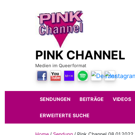
Skip
to
content
PINK CHANNEL
Medien im Queerformat
SENDUNGEN
BEITRÄGE
VIDEOS
ERWEITERTE SUCHE
Home
Sendung
Pink Channel 08.01.2022