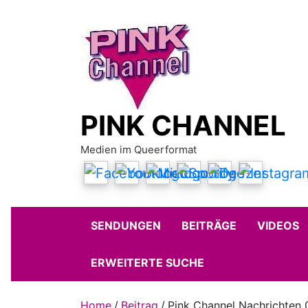
Skip
to
content
PINK CHANNEL
Medien im Queerformat
SENDUNGEN
BEITRÄGE
VIDEOS
ERWEITERTE SUCHE
Home
Beitrag
Pink Channel Nachrichten 