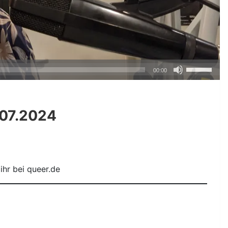
Pfeiltasten
00:00
Hoch/Runte
benutzen,
um
.07.2024
die
Lautstärke
zu
regeln.
ihr bei queer.de