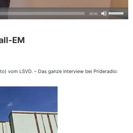
Pfeiltasten
00:00
Hoch/Runte
benutzen,
um
all-EM
die
Lautstärke
zu
regeln.
to) vom LSVD. – Das ganze Interview bei Prideradio: