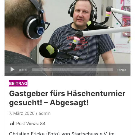
Audio-
00:00
00:00
Player
BEITRAG
Gastgeber fürs Häschenturnier
gesucht! – Abgesagt!
7. März 2020
admin
Post Views:
84
Christian Fricke (Foto) von Startschuss e.V. im