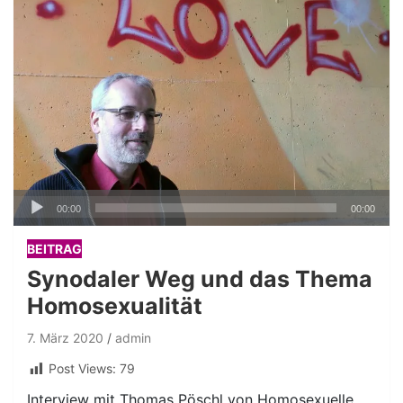
Audio-
00:00
00:00
Player
BEITRAG
Synodaler Weg und das Thema
Homosexualität
7. März 2020
admin
Post Views:
79
Interview mit Thomas Pöschl von Homosexuelle