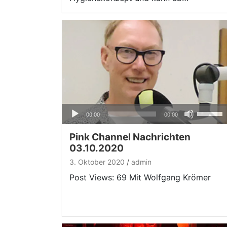
Audio-
Pfeiltas
00:00
00:00
Player
Hoch/Ru
benutze
Pink Channel Nachrichten
um
03.10.2020
die
3. Oktober 2020
admin
Lautstär
Post Views: 69 Mit Wolfgang Krömer
zu
regeln.