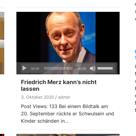
Audio-
ten
Pfeiltasten
00:00
00:00
Player
nter
Hoch/Runter
n,
benutzen,
Friedrich Merz kann’s nicht
um
lassen
die
3. Oktober 2020
admin
ke
Lautstärke
Post Views: 133 Bei einem Bildtalk am
zu
20. September rückte er Schwulsein und
regeln.
Kinder schänden in…