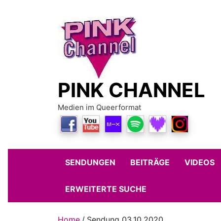
Skip
to
content
PINK CHANNEL
Medien im Queerformat
SENDUNGEN
BEITRÄGE
VIDEOS
ERWEITERTE SUCHE
Home
Sendung 03.10.2020