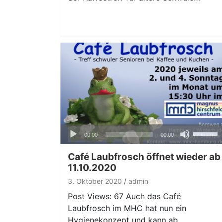
Audio-
Pfeiltas
00:00
00:00
Player
Hoch/Ru
benutze
Café Laubfrosch öffnet wieder ab
um
11.10.2020
die
3. Oktober 2020
admin
Lautstär
Post Views: 67 Auch das Café
zu
Laubfrosch im MHC hat nun ein
regeln.
Hygienekonzept und kann ab…