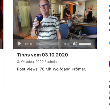
Audio-
ten
Pfeiltasten
00:00
00:00
Player
nter
Hoch/Runter
n,
benutzen,
Tipps vom 03.10.2020
um
3. Oktober 2020
admin
die
Post Views: 76 Mit Wolfgang Krömer.
ke
Lautstärke
zu
regeln.