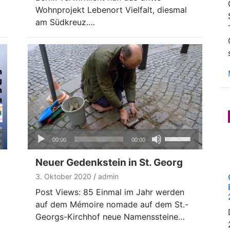
regeln.
Wohnprojekt Lebenort Vielfalt, diesmal
am Südkreuz.…
Audio-
ten
Pfeiltasten
00:00
00:00
Player
nter
Hoch/Runter
n,
benutzen,
Neuer Gedenkstein in St. Georg
um
3. Oktober 2020
admin
die
Post Views: 85 Einmal im Jahr werden
ke
Lautstärke
auf dem Mémoire nomade auf dem St.-
zu
Georgs-Kirchhof neue Namenssteine…
regeln.