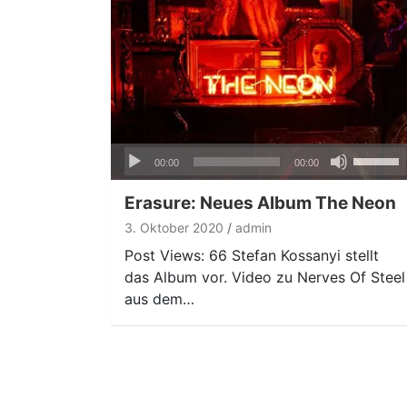
Audio-
Pfeiltas
00:00
00:00
Player
Hoch/Ru
benutze
Erasure: Neues Album The Neon
um
3. Oktober 2020
admin
die
Post Views: 66 Stefan Kossanyi stellt
Lautstär
das Album vor. Video zu Nerves Of Steel
zu
aus dem…
regeln.