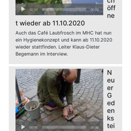
ch
Audio-
öff
00:00
00:00
Player
ne
t wieder ab 11.10.2020
Auch das Café Laubfrosch im MHC hat nun
ein Hygienekonzept und kann ab 11.10.2020
wieder stattfinden. Leiter Klaus-Dieter
Begemann im Interview.
N
eu
er
G
ed
en
ks
Audio-
tei
00:00
00:00