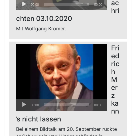
Audio-
ac
00:00
00:00
Player
hri
chten 03.10.2020
Mit Wolfgang Krömer.
Fri
ed
ric
h
M
er
z
Audio-
ka
00:00
00:00
Player
nn
’s nicht lassen
Bei einem Bildtalk am 20. September rückte