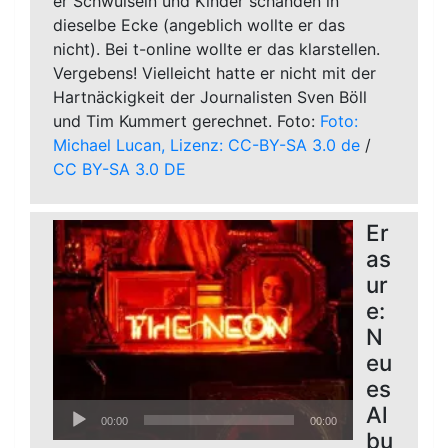
er Schwulsein und Kinder schänden in
dieselbe Ecke (angeblich wollte er das
nicht). Bei t-online wollte er das klarstellen.
Vergebens! Vielleicht hatte er nicht mit der
Hartnäckigkeit der Journalisten Sven Böll
und Tim Kummert gerechnet. Foto:
Foto:
Michael Lucan, Lizenz: CC-BY-SA 3.0 de
/
CC BY-SA 3.0 DE
Er
as
ur
e:
N
eu
es
Audio-
Al
00:00
00:00
Player
bu