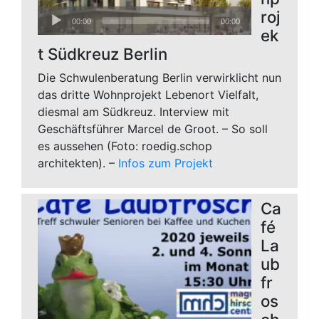
Audio-
roj
00:00
00:00
Player
ek
t Südkreuz Berlin
Die Schwulenberatung Berlin verwirklicht nun
das dritte Wohnprojekt Lebenort Vielfalt,
diesmal am Südkreuz. Interview mit
Geschäftsführer Marcel de Groot. – So soll
es aussehen (Foto: roedig.schop
architekten). –
Infos zum Projekt
Ca
fé
La
ub
fr
os