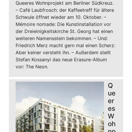
Queeres Wohnprojekt am Berliner Südkreuz.
– Café Laubfrosch: der Kaffeetreff für ältere
Schwule öffnet wieder am 10. Oktober. –
Mémoire nomade: Die Kunstinstallation vor
der Dreieinigkeitskirche St. Georg hat einen
weiteren Namensstein bekommen. – Und:
Friedrich Merz macht gern mal einen Scherz:
Aber keiner versteht ihn. – Außerdem stellt
Stefan Kossanyi das neue Erasure-Album
vor: The Neon.
Q
ue
er
es
W
oh
np