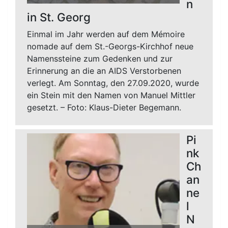
Player
n
in St. Georg
Einmal im Jahr werden auf dem Mémoire
nomade auf dem St.-Georgs-Kirchhof neue
Namenssteine zum Gedenken und zur
Erinnerung an die an AIDS Verstorbenen
verlegt. Am Sonntag, den 27.09.2020, wurde
ein Stein mit den Namen von Manuel Mittler
gesetzt. – Foto: Klaus-Dieter Begemann.
Pi
nk
Ch
an
ne
l
N