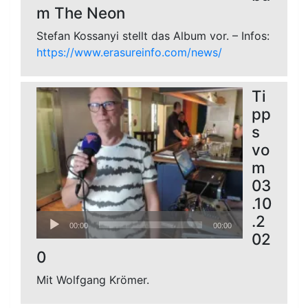
m The Neon
Stefan Kossanyi stellt das Album vor. – Infos:
https://www.erasureinfo.com/news/
Ti
pp
s
vo
m
03
.10
Audio-
.2
00:00
00:00
Player
02
0
Mit Wolfgang Krömer.