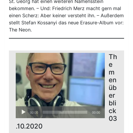
St. Georg hat einen weiteren Namensstein
bekommen. – Und: Friedrich Merz macht gern mal
einen Scherz: Aber keiner versteht ihn. – Außerdem
stellt Stefan Kossanyi das neue Erasure-Album vor:
The Neon.
Th
e
m
en
üb
er
bli
Audio-
ck
00:00
00:00
Player
03
.10.2020