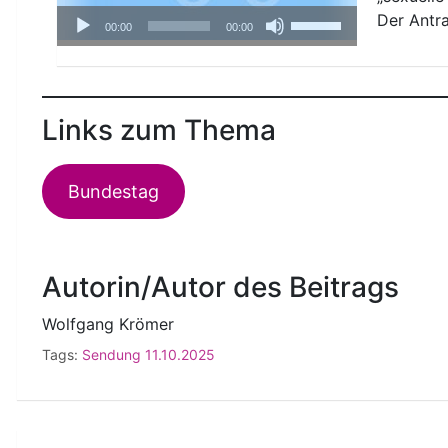
Audio-
Pfeiltasten
Der Antr
00:00
00:00
Player
Hoch/Runter
benutzen,
um
die
Links zum Thema
Lautstärke
zu
regeln.
Bundestag
Autorin/Autor des Beitrags
Wolfgang Krömer
Tags:
Sendung 11.10.2025
Beitragsnavigation