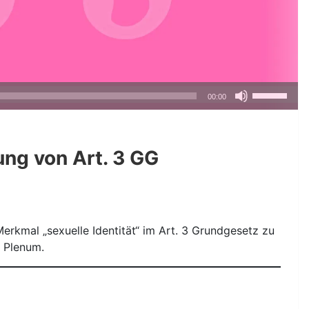
Pfeiltasten
00:00
Hoch/Runte
benutzen,
um
ng von Art. 3 GG
die
Lautstärke
zu
regeln.
rkmal „sexuelle Identität“ im Art. 3 Grundgesetz zu
 Plenum.