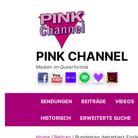
Skip
to
content
PINK CHANNEL
Medien im Queerformat
SENDUNGEN
BEITRÄGE
VIDEOS
HISTORISCH
ERWEITERTE SUCHE
Home
Beitrag
Bundestag debattiert Ergä