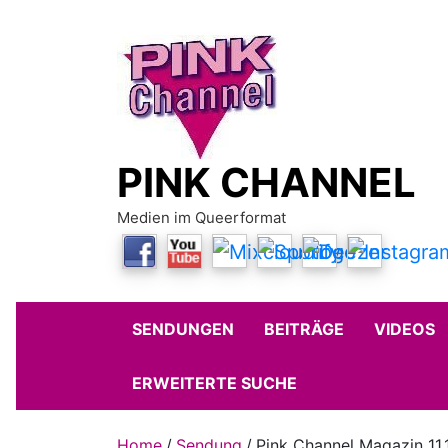
Skip
to
content
PINK CHANNEL
Medien im Queerformat
SENDUNGEN
BEITRÄGE
VIDEOS
ERWEITERTE SUCHE
Home
Sendung
Pink Channel Magazin 11