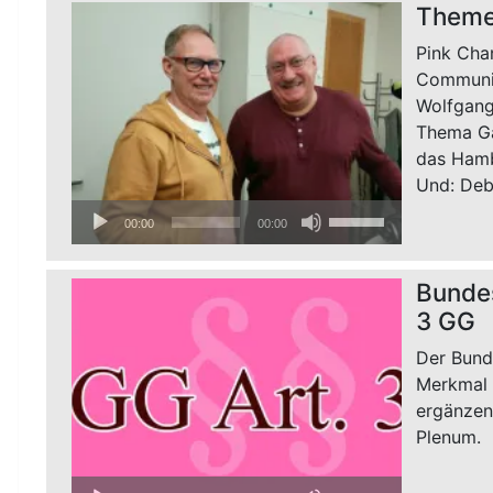
Themen
Pink Cha
Communit
Wolfgang
Thema Ga
das Hambu
Und: Deb
Audio-
Pfeiltasten
00:00
00:00
Player
Hoch/Runter
benutzen,
Bundes
um
3 GG
die
Lautstärke
Der Bund
zu
Merkmal „
regeln.
ergänzen
Plenum.
Audio-
Pfeiltasten