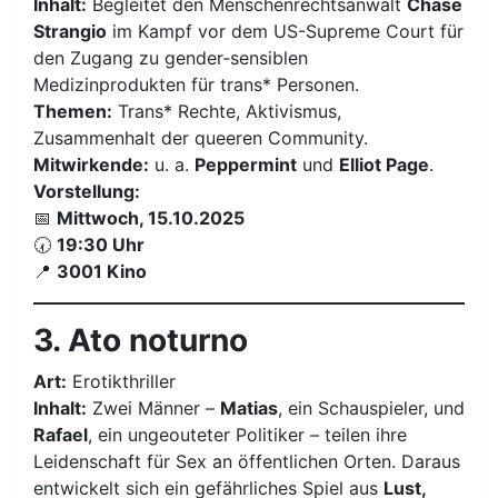
Inhalt:
Begleitet den Menschenrechtsanwalt
Chase
Strangio
im Kampf vor dem US-Supreme Court für
den Zugang zu gender-sensiblen
Medizinprodukten für trans* Personen.
Themen:
Trans* Rechte, Aktivismus,
Zusammenhalt der queeren Community.
Mitwirkende:
u. a.
Peppermint
und
Elliot Page
.
Vorstellung:
📅
Mittwoch, 15.10.2025
🕢
19:30 Uhr
📍
3001 Kino
3. Ato noturno
Art:
Erotikthriller
Inhalt:
Zwei Männer –
Matias
, ein Schauspieler, und
Rafael
, ein ungeouteter Politiker – teilen ihre
Leidenschaft für Sex an öffentlichen Orten. Daraus
entwickelt sich ein gefährliches Spiel aus
Lust,