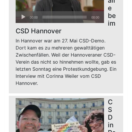
äll
e
Audio-
be
00:00
00:00
Player
im
CSD Hannover
In Hannover war am 27. Mai CSD-Demo.
Dort kam es zu mehreren gewalttätigen
Zwischenfällen. Weil der Hannoveraner CSD-
Verein das nicht so hinnehmen wollte, gab es
letzten Sonntag eine Protestkundgebung. Ein
Interview mit Corinna Weiler vom CSD
Hannover.
C
S
D
in