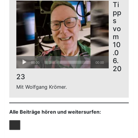
Ti
pp
s
vo
m
10
.0
Audio-
6.
00:00
00:00
Player
20
23
Mit Wolfgang Krömer.
Alle Beiträge hören und weitersurfen: