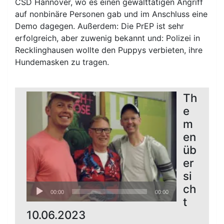
CSD Hannover, wo es einen gewalttätigen Angriff
auf nonbinäre Personen gab und im Anschluss eine
Demo dagegen. Außerdem: Die PrEP ist sehr
erfolgreich, aber zuwenig bekannt und: Polizei in
Recklinghausen wollte den Puppys verbieten, ihre
Hundemasken zu tragen.
Th
e
m
en
üb
er
si
Audio-
ch
00:00
00:00
Player
t
10.06.2023