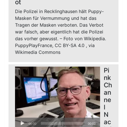
ot
Die Polizei in Recklinghausen hält Puppy-
Masken für Vermummung und hat das
Tragen der Masken verboten. Das Verbot
war falsch, aber eigentlich hat die Polizei
das vorher gewusst. – Foto von Wikipedia.
PuppyPlayFrance, CC BY-SA 4.0
, via
Wikimedia Commons
Pi
nk
Ch
an
ne
l
N
Audio-
ac
00:00
00:00