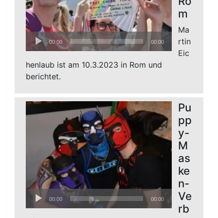
Ro
m
Ma
Audio-
rtin
00:00
00:00
Player
Eic
henlaub ist am 10.3.2023 in Rom und
berichtet.
Pu
pp
y-
M
as
ke
n-
Audio-
Ve
00:00
00:00
Player
rb