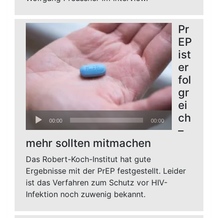
Pr
EP
ist
er
fol
gr
ei
Audio-
ch
00:00
00:00
Player
–
mehr sollten mitmachen
Das Robert-Koch-Institut hat gute
Ergebnisse mit der PrEP festgestellt. Leider
ist das Verfahren zum Schutz vor HIV-
Infektion noch zuwenig bekannt.