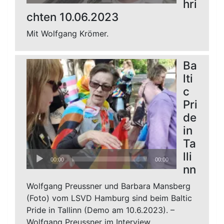
Player
hri
chten 10.06.2023
Mit Wolfgang Krömer.
Ba
lti
c
Pri
de
in
Ta
Audio-
lli
00:00
00:00
Player
nn
Wolfgang Preussner und Barbara Mansberg
(Foto) vom LSVD Hamburg sind beim Baltic
Pride in Tallinn (Demo am 10.6.2023). –
Wolfgang Preussner im Interview.