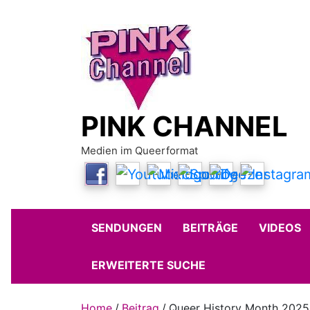
Skip
to
content
PINK CHANNEL
Medien im Queerformat
SENDUNGEN
BEITRÄGE
VIDEOS
ERWEITERTE SUCHE
Home
Beitrag
Queer History Month 2025