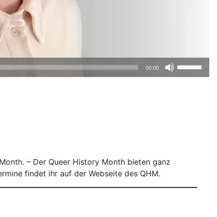
Pfeiltasten
00:00
Hoch/Runte
benutzen,
um
die
Lautstärke
zu
regeln.
y Month. – Der Queer History Month bieten ganz
ermine findet ihr auf der Webseite des QHM.